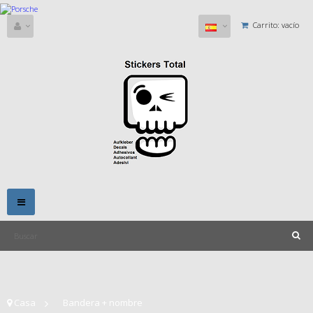
Carrito:
vacío
Navegación
Toggle
Casa
>
Bandera + nombre