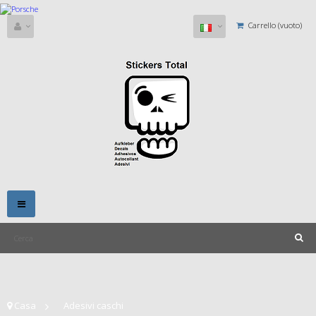
Carrello
(vuoto)
Navigazione
Toggle
Casa
>
Adesivi caschi